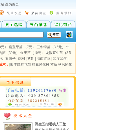
本站
设为首页
0元）
嘉宝果苗 （7元）
三华李苗（3.5元）
牛
榄苗（30元）
红枣苗（10元）
龙眼直生苗（3.5
木
|
五味子
|
刺桐
|
紫荆
|
海南红豆
|
印度紫楦
|
苗木
：
|
四季红桂花苗
桂花绿化树
紫薇
秋枫绿化
野生五指毛桃人工繁