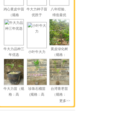
鸡心黄皮中苗
牛大力种子苗
八年经验、
（规格
优胜于
缔造最优
牛大力品种三
黄皮绿化树
小叶牛大力
年优选
（规格：
牛大力苗（规
珍珠石榴苗
台湾青枣苗
格：高
(规格：高
（规格：
更多>>