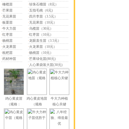
·
橄榄苗
·
珍珠石榴苗（8元）
·
芒果苗
·
五指毛桃（6元)
·
无花果苗
·
四月李苗（3.5元）
·
板栗苗
·
无花果苗（10元）
·
牛大力苗
·
乌榄苗（30元）
·
红枣苗
·
红枣苗（10元）
·
杨桃苗
·
龙眼直生苗（3.5元）
·
火龙果苗
·
火龙果苗（10元）
·
枇杷苗
·
杨桃苗（10元）
·
药材种苗
·
芒果绿化苗(80元)
·
人心果袋装大苗(30元)
鸡心黄皮苗
鸡心黄皮地苗
牛大力种植
（规格：
（规格
核心关键