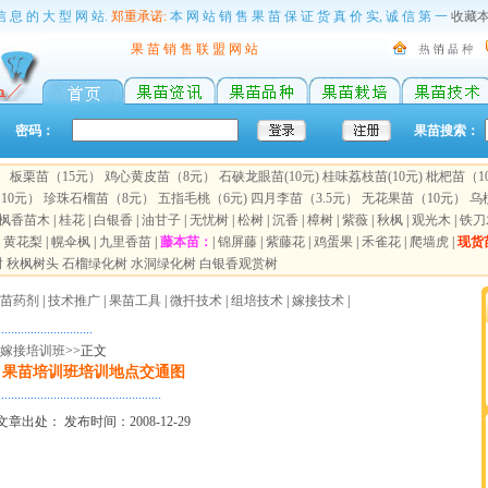
信 息 的 大 型 网 站.
郑重承诺:
本 网 站 销 售 果 苗 保 证 货 真 价 实, 诚 信 第 一
收藏
果 苗 销 售 联 盟 网 站
密码：
果苗搜索：
）
板栗苗（15元）
鸡心黄皮苗（8元）
石硖龙眼苗(10元)
桂味荔枝苗(10元)
枇杷苗（1
10元）
珍珠石榴苗（8元）
五指毛桃（6元)
四月李苗（3.5元）
无花果苗（10元）
乌
枫香苗木
|
桂花
|
白银香
|
油甘子
|
无忧树
|
松树
|
沉香
|
樟树
|
紫薇
|
秋枫
|
观光木
|
铁刀
|
黄花梨
|
幌伞枫
|
九里香苗
|
藤本苗：
|
锦屏藤
|
紫藤花
|
鸡蛋果
|
禾雀花
|
爬墙虎
|
现货
树
秋枫树头
石榴绿化树
水洞绿化树
白银香观赏树
苗药剂
|
技术推广
|
果苗工具
|
微扦技术
|
组培技术
|
嫁接技术
|
.............................
嫁接培训班
>>正文
果苗培训班培训地点交通图
..................................................
文章出处： 发布时间：2008-12-29