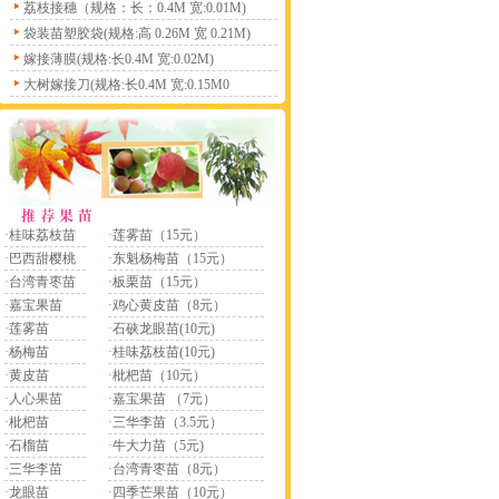
荔枝接穗（规格：长：0.4M 宽:0.01M)
袋装苗塑胶袋(规格:高 0.26M 宽 0.21M)
嫁接薄膜(规格:长0.4M 宽:0.02M)
大树嫁接刀(规格:长0.4M 宽:0.15M0
·
桂味荔枝苗
·
莲雾苗（15元）
·
巴西甜樱桃
·
东魁杨梅苗（15元）
·
台湾青枣苗
·
板栗苗（15元）
·
嘉宝果苗
·
鸡心黄皮苗（8元）
·
莲雾苗
·
石硖龙眼苗(10元)
·
杨梅苗
·
桂味荔枝苗(10元)
·
黄皮苗
·
枇杷苗（10元）
·
人心果苗
·
嘉宝果苗 （7元）
·
枇杷苗
·
三华李苗（3.5元）
·
石榴苗
·
牛大力苗（5元)
·
三华李苗
·
台湾青枣苗（8元）
·
龙眼苗
·
四季芒果苗（10元）