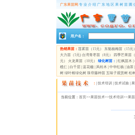
11
广东果苗网:
专 业 介 绍 广 东 地 区 果 树 苗 圃 
用户名：
热销果苗：
莲雾苗（15元）
东魁杨梅苗（15元
大力苗（5元)
台湾青枣苗（8元）
四季芒果苗（
元）
火龙果苗（10元）
绿化树苗：
|
红枫苗木
|
榄仁
|
白千层
|
蓝花楹
|
风铃木
|
中华红杨
|
油茶
树
绿叶榕绿化树
珠帘藤种苗
五味子观赏树
松
：
|
技术培训
|
技术试验
|
果
.....................................................................................
当前位置：
首页
>>
果苗技术
>>
技术培训
>>
果苗
..........................