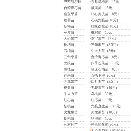
·
巴西甜樱桃
·
东魁杨梅苗（15元）
·
台湾青枣苗
·
板栗苗（15元）
·
嘉宝果苗
·
鸡心黄皮苗（8元）
·
莲雾苗
·
石硖龙眼苗(10元)
·
杨梅苗
·
桂味荔枝苗(10元)
·
黄皮苗
·
枇杷苗（10元）
·
人心果苗
·
嘉宝果苗 （7元）
·
枇杷苗
·
三华李苗（3.5元）
·
石榴苗
·
牛大力苗（5元)
·
三华李苗
·
台湾青枣苗（8元）
·
龙眼苗
·
四季芒果苗（10元）
·
橄榄苗
·
珍珠石榴苗（8元）
·
芒果苗
·
五指毛桃（6元)
·
无花果苗
·
四月李苗（3.5元）
·
板栗苗
·
无花果苗（10元）
·
牛大力苗
·
乌榄苗（30元）
·
红枣苗
·
红枣苗（10元）
·
杨桃苗
·
龙眼直生苗（3.5元）
·
火龙果苗
·
火龙果苗（10元）
·
枇杷苗
·
杨桃苗（10元）
·
药材种苗
·
芒果绿化苗(80元)
·
人心果袋装大苗(30元)