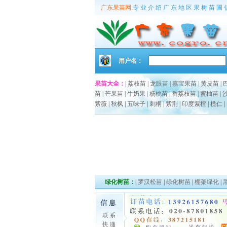
11
广东果苗网:
专 业 介 绍 广 东 地 区 果 树 苗 圃 
用户名：
果苗大全：
|
荔枝苗
|
龙眼苗
|
嘉宝果苗
|
黄皮苗
|
苗
|
芒果苗
|
牛奶果
|
杨桃苗
|
番荔枝苗
|
蜜柚苗
|
紫薇
|
秋枫
|
五味子
|
刺桐
|
紫荆
|
印度紫楦
|
榄仁
|
绿化树苗：
|
罗汉松苗
|
绿化树苗
|
棚架绿化
|