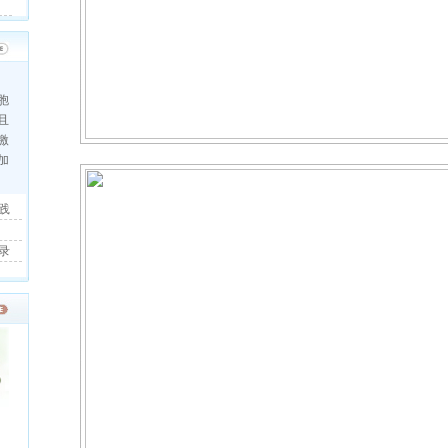
胞
且
激
加
践
录