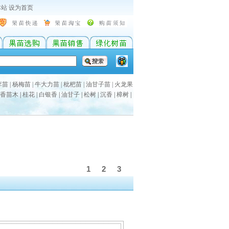
本站
设为首页
李苗
|
杨梅苗
|
牛大力苗
|
枇杷苗
|
油甘子苗
|
火龙果
香苗木
|
桂花
|
白银香
|
油甘子
|
松树
|
沉香
|
樟树
|