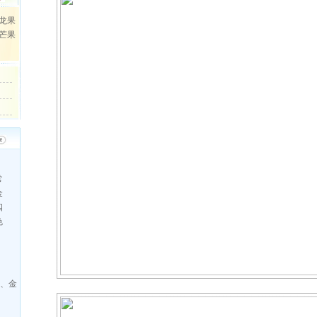
龙果
芒果
常
金
四
色
、金