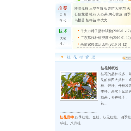
桂味荔枝
三华李苗
板栗苗
枇杷苗
火
石硖龙眼
桂花
人心果
鸡心黄皮
四季
乌榄苗
杨梅苗
牛大力
牛大力种子播种试验(2010-01-12)
广东荔枝种植密度推(2010-01-12)
果苗嫁接成活原理(2010-01-12)
桂花树概述
桂花的品种很多，
见的有四大类种：
桂、银桂、丹桂和
季桂。果实为紫黑
核果，俗称桂子，
花...
...........................................
桂花品种:
四季红桂、金桂、状元红桂、四季桂
球桂、八月桂
.............................................