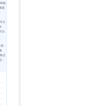
种植
棵苗
可分
年
可出
促使
修
条过
枝，