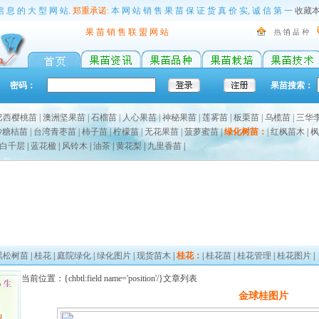
信 息 的 大 型 网 站.
郑重承诺:
本 网 站 销 售 果 苗 保 证 货 真 价 实, 诚 信 第 一
收藏
果 苗 销 售 联 盟 网 站
密码：
果苗搜索：
巴西樱桃苗
|
澳洲坚果苗
|
石榴苗
|
人心果苗
|
神秘果苗
|
莲雾苗
|
板栗苗
|
乌榄苗
|
三华
沙糖桔苗
|
台湾青枣苗
|
柿子苗
|
柠檬苗
|
无花果苗
|
菠萝蜜苗
|
绿化树苗：
|
红枫苗木
|
枫
白千层
|
蓝花楹
|
风铃木
|
油茶
|
黄花梨
|
九里香苗
|
黑松树苗
|
桂花
|
庭院绿化
|
绿化图片
|
现货苗木
|
桂花：
|
桂花苗
|
桂花管理
|
桂花图片
|
当前位置：{chbtl:field name='position'/}文章列表
金球桂图片