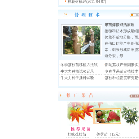
桂花树概述(2011-04-07)
果苗嫁接成活原理
接穗和砧木形成层细
仍然不断地分裂，而
在伤口处能产生创伤
素，刺激形成层细胞
速分裂，形...
·
冬季荔枝苗移植方法试
·
影响荔枝产量因素实
·
牛大力种植试验记录
·
冬春季果苗定植技术
·
牛大力种子播种试验
·
荔枝种植密度研究记
·
桂味荔枝苗
·
莲雾苗（15元）