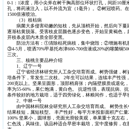
0-1
：
1
浓度，用小尖斧在树干胸高部位环状打孔，间距
10
厘
孔，将药液注入，以不外流为宜（
1
毫升）。②树冠喷药。
1500
倍液喷治。
（
3
）枝枯病
病菌大多侵害幼嫩的短枝，先从顶梢开始，然后向下蔓延
逐渐枯黄脱落。受害枝皮层颜色逐步变色，开始呈黄褐色，
开枝条皮层内木质全部变黑。
防治方法有：①清除枯死病枝，集中烧毁；②增施有机肥
③
4-5
月，喷洒
70%
甲基托布津
600-700
倍液或
20%
的噻菌铜
50
三次。
三、核桃主要品种介绍
1
、辽宁一号
辽宁省经济林研究所人工杂交培育而成。树势强健，树
培条件下，常发生二次枝。
2
年生可以结果，连续丰产性强
200
克
以上。坚果呈圆形，顶部稍肩张；内隔壁膜质或退化
率为
55-60%
，果仁饱满，黄白色。
抗逆性强，表现抗病、抗
条件较好的地方栽培，适于四旁绿化，林粮间作，也适于早
2
、中林一号
由中国林科院林业研究所人工杂交培育而成。
树势生长
结果枝短，属短枝型。
丰产性好，每平方米投影面积产仁量
100%
坚果小，圆球形，壳面光滑较美观，单果重
十克
左右
仁色浅，风味佳。该品种适合早密丰栽培，宜中度修剪，在