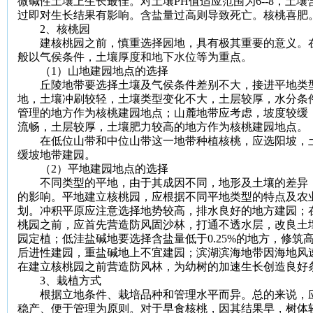
微碱性土壤上生长最佳。对土壤
PH
值适应范围为
6--8
，土壤
过即对生长结果有影响。含盐量过高则导致死亡。核桃喜肥
2
、核桃园
建核桃园之前，慎重选择园地，具有极其重要的意义。在
般以气侯条件，土壤厚度和地下水位等为重点。
（
1
）山地建园地点的选择
丘陵地带要选择土壤及气侯条件差别不大，接进平地类型
地，土壤冲刷较轻，土壤类型变化不大，土层较厚，水分条
管理的地方作为核桃建园地点；山麓地带应考虑，坡度较缓
流畅，土层较厚，土壤肥力较高的地方作为核桃建园地点。
在低位山带和中位山带这一地带种植核桃，应选阳坡，
缓坡地带建园。
（
2
）平地建园地点的选择
不同类型的平地，由于其成因不同，地形及土壤的差异，
的影响。平地建立核桃园，应根据不同平地类型的特点及农
划。冲积平原应注意选择地势较高，排水良好的地方建园；
桃园之前，应首先营造防风固沙林，打通不透水层，改良土
园定植；低洼盐碱地要选择含盐量低于
0.25%
的地方，修筑
后进性建园，重盐碱地上不宜建园；滨湖滨海地带因海地风
在建立核桃园之前营造防风林，为幼树的加速生长创造良好
3
、栽植方式
根据立地条件、栽培品种和管理水平而异。总的来说，应
稳产、便于管理为原则。对于早食核桃，因其结果早，树体