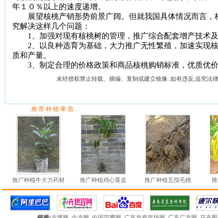
年１０％以上的速度递增。
展望核桃产销形势前景广阔。但就我国具体情况而言，核
究解决这样几个问题：
1
、加强对现有核桃树的管理，推广综合配套增产技术
2
、以良种选育为基础，大力推广无性繁殖，加速实现
质和产量。
3
、制定合理的价格政策和商品核桃购销标准，优质优
未经授权禁止转载、摘编、复制或建立镜像..如有违反,追究法律
推 荐 种 植 果 苗
推广种植牛大力药材
推广种植鸡心黄皮
推广种植五指毛桃
推
链接:
农博网
金农网
中国苗圃网
广东农资市场网
广东广农网
花卉