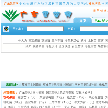
11
广东果苗网:
专 业 介 绍 广 东 地 区 果 树 苗 圃 信 息 的 大 型 网 站.
郑重承诺:
本 网
果 苗 销 售
用户名：
密码：
牛大力
嘉宝果苗
荔枝苗
三华李苗
海岛罗汉松
杨梅
龙眼苗
莲雾
须知
联营销售
绿化设计
全国快递
百里苗场
绿化树苗
果苗种
果苗品种：
|
荔枝苗
|
龙眼苗
|
黄皮苗
|
芒果苗
|
杨梅苗
|
李树苗
|
药材种苗
|
橄榄苗
果苗资讯：
|
广东资讯
|
国内资讯
|
国际资讯
|
新品种资讯
|
新技术资讯
|
热销果苗：
莲雾苗（15元）
东魁杨梅苗（15元）
板栗苗（15元）
鸡心黄皮苗（
枇杷苗（10元）
嘉宝果苗 （7元）
三华李苗（3.5元）
牛大力苗（5元)
台湾青枣
苗（8元）
五指毛桃（6元)
四月李苗（3.5元）
无花果苗（10元）
乌榄苗（30元