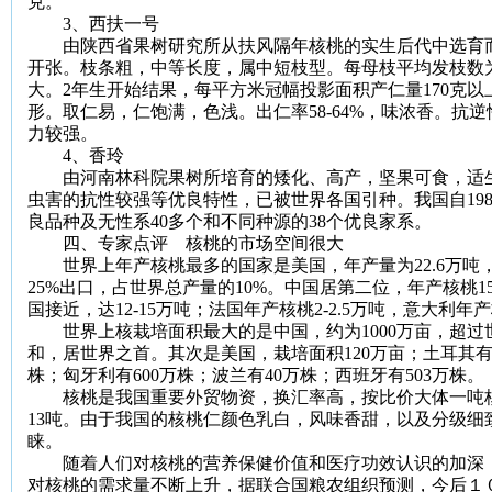
克
。
3
、西扶一号
由陕西省果树研究所从扶风隔年核桃的实生后代中选育而
开张。枝条粗，中等长度，属中短枝型。每母枝平均发枝数
大。
2
年生开始结果，每平方米冠幅投影面积产仁量
170
克
以
形。取仁易，仁饱满，色浅。出仁率
58-64%
，味浓香。抗逆
力较强。
4
、香玲
由河南林科院果树所培育的矮化、高产，坚果可食，适生
虫害的抗性较强等优良特性，已被世界各国引种。我国自
19
良品种及无性系
40
多个和不同种源的
38
个优良家系。
四、专家点评 核桃的市场空间很大
世界上年产核桃最多的国家是美国，年产量为
22.6
万吨
25%
出口，占世界总产量的
10%
。中国居第二位，年产核桃
1
国接近，达
12-15
万吨；法国年产核桃
2-2.5
万吨，意大利年产
世界上核栽培面积最大的是中国，约为
1000
万亩，超过
和，居世界之首。其次是美国，栽培面积
120
万亩；土耳其
株；匈牙利有
600
万株；波兰有
40
万株；西班牙有
503
万株。
核桃是我国重要外贸物资，换汇率高，按比价大体一吨
13
吨。由于我国的核桃仁颜色乳白，风味香甜，以及分级细
睐。
随着人们对核桃的营养保健价值和医疗功效认识的加深，
对核桃的需求量不断上升，据联合国粮农组织预测，今后１