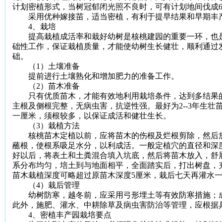
计划密植形式，当树冠郁闭光照不良时，可有计划地间伐成
采用优种嫁接苗，适当密植，有利于提早结果和早期丰
4
、栽培
提高栽植成活率和栽好幼树是核桃建园的重要一环，也是
础性工作，保证栽植质量，才能使幼树生长健壮，顺利通过
础。
（
1
）土壤准备
提前进行土壤熟化和增加肥力的准备工作。
（
2
）苗木准备
只有优质苗木，才能有效地利用栽培条件，达到多结果的
主根及侧根完整，无病虫害，抗逆性强。最好为
2--3
年生壮
一厘米
，须根较多，以保证成活和健壮生长。
（
3
）栽植方法
核桃苗木定植以前，应将苗木的伤根及烂根剪除，然后放
蘸根，使根系吸足水分，以利成活。一般定植穴的直径和深
好以后，将表土和土粪混合填入坑底，然后将苗木放入，舒
系分布均匀，培土到与地面相平，全面踏实后，打出树盘，
苗木栽植深度可略超过原苗木深度
5
厘米
，栽后七天再灌水
（
4
）栽后管理
幼树防寒，越冬前，应采用弓形埋土等有效防寒措施；成
此外，施肥、灌水、中耕除草及病虫害防治等管理，应根据
4
、密植丰产园栽培要点