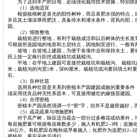
为了达到丰产的目地，必须强化栽培技术措施，特别抓
（
1
）选地适宜
根据核桃树是喜光的阳性树种，而且喜肥水强的特点，应
并且其土壤深厚而肥沃，具备排水和灌水条件，背风向阳，
园。
（
2
）细致整地
栽植前进行整地，有利于栽植成活和以后树体的生长发育
可根据所选园地的地形和土层特点，因地制宜进行。一般有
坡地：在坡地上建园，为便于各项作业和保持水土，要修
田上按一定株行距挖成栽植坑或栽植沟。
平地：在平地上建园可直接挖栽植坑和栽植沟。
栽植坑
米
；栽植沟的沟宽
1
米
，深
80
厘米
。栽植坑或沟要回填土时
右。
（
3
）良种壮苗
选用良种壮苗是关系到密植丰产园建园成败的重要条件，
须采用优良品种无性系苗木，可直接用健壮的嫁接苗建园。
（
4
）合理密植
密植丰产园虽然强调一个“密”字，但并不是越密越好，
（
5
）疏花疏果与增施肥料
对于高产树，除应适当疏去一部分过多雌花或幼果外，增
每亩施肥量可根据每亩株数多少，施入有机肥
2--3
吨；追施
-
40
公斤
。有机肥应在晚秋或早春施入；化肥作为追肥分
2--3
硬核前、果实采收后进行。