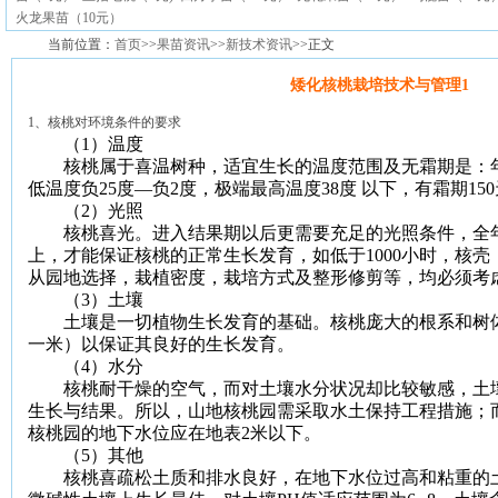
火龙果苗（10元）
当前位置：
首页
>>
果苗资讯
>>
新技术资讯
>>正文
矮化核桃栽培技术与管理1
1
、核桃对环境条件的要求
（
1
）温度
核桃属于喜温树种，适宜生长的温度范围及无霜期是：
低温度负
25
度—负
2
度，极端最高温度
38
度
以下，有霜期
150
（
2
）光照
核桃喜光。进入结果期以后更需要充足的光照条件，全
上，才能保证核桃的正常生长发育，如低于
1000
小时，核壳
从园地选择，栽植密度，栽培方式及整形修剪等，均必须考
（
3
）土壤
土壤是一切植物生长发育的基础。核桃庞大的根系和树体
一米
）以保证其良好的生长发育。
（
4
）水分
核桃耐干燥的空气，而对土壤水分状况却比较敏感，土壤
生长与结果。所以，山地核桃园需采取水土保持工程措施；
核桃园的地下水位应在地表
2
米
以下。
（
5
）其他
核桃喜疏松土质和排水良好，在地下水位过高和粘重的土