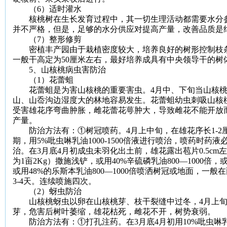
（
6
）适时灌水
核桃树在生长发育过程中，其一切生理活动都需要水分参
并不严格，但是，足够的水分供应对提高产量，改善品质是
（
7
）整形修剪
密植丰产园由于栽植密度较大，培养良好的树形控制枝条
一般干高定为
50
厘米
左右，最好培养成具有中央领导干的树
5
、山核桃病虫害防治
（
1
）花蕾蛆
花蕾蛆是为害山核桃的重要害虫。
4
月中、下旬当山核
山、山岙沟边湿度大的林地容易发生。花蕾蛆幼虫刺吸山核
受害雄花序弯曲肿胀，雌花蕾花萼肿大，导致雌花不能开放
产量。
防治方法有：①树冠喷药。
4
月上中旬，在雄花序长
1
-2
期，用
5%
吡虫啉乳油
1000-1500
倍液进行喷治，喷药时药液
治。在
3
月底
4
月初成虫未羽化出土前，雄花露出苞片
0.5cm
左
为
1
亩
2Kg
）撒施浅铲，或用
40%
辛硫磷乳油
800
—
1000
倍，
或用
48%
的乐斯本乳油
800
—
1000
倍喷洒树冠或地面，一般在
3-4
天。连续喷施四次。
（
2
）蚜虫防治
山核桃蚜虫以卵在山核桃芽、枝干裂缝中过冬，
4
月上
芽，危害后树叶萎缩，雄花枯死，雌花不开，树势衰弱。
防治方法有：①打孔注药。在
3
月底
4
月初用
10%
吡虫啉